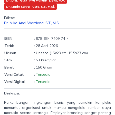
Dr. Dra. I Gusti Ayu Manuati Dewi, M.A.
Dr. Made Surya Putra, S.E., M.Si.
Editor:
Dr. Miko Andi Wardana, S.T., M.Si
ISBN
:
978-634-7409-74-4
Terbit
:
28 April 2026
Ukuran
:
Unesco (15x23 cm, 15.5x23 cm)
Stok
:
5 Eksemplar
Berat
:
150 Gram
Versi Cetak
:
Tersedia
Versi Digital
:
Tersedia
Deskripsi:
Perkembangan lingkungan bisnis yang semakin kompleks
menuntut organisasi untuk mampu mengelola sumber daya
manusia secara strategis. Employer branding sangat penting